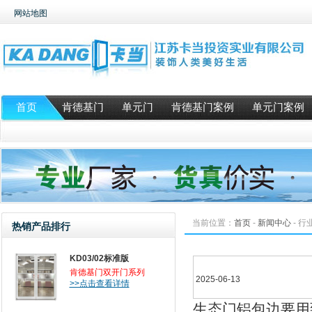
网站地图
首页
肯德基门
单元门
肯德基门案例
单元门案例
当前位置：
首页
-
新闻中心
-
行
热销产品排行
KD03/02标准版
肯德基门双开门系列
2025-06-13
>>点击查看详情
生态门铝包边要用