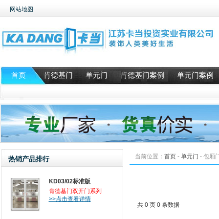
网站地图
首页
肯德基门
单元门
肯德基门案例
单元门案例
当前位置：
首页
-
单元门
-
包厢
热销产品排行
KD03/02标准版
肯德基门双开门系列
>>点击查看详情
共 0 页 0 条数据